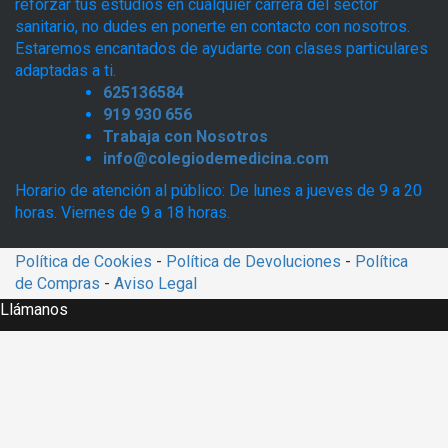
reforzar tus estudios en cualquier carrera del sector
sanitario, no dudes en ponerte en contacto con nosotros.
Estaremos encantados de ayudarte con clases particulares
adaptadas a ti.
625136584
919 930 656
Trabaja con Nosotros
info@colegiodemedicina.com
Horario de atención al público: De lunes a jueves de 9 a 20
horas. Viernes de 9 a 18 horas.
Política de Cookies
-
Política de Devoluciones
-
Política
de Compras
-
Aviso Legal
Llámanos